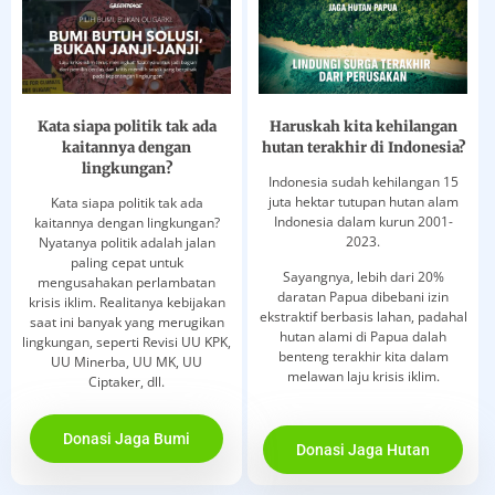
Kata siapa politik tak ada
Haruskah kita kehilangan
kaitannya dengan
hutan terakhir di Indonesia?
lingkungan?
Indonesia sudah kehilangan 15
juta hektar tutupan hutan alam
Kata siapa politik tak ada
Indonesia dalam kurun 2001-
kaitannya dengan lingkungan?
2023.
Nyatanya politik adalah jalan
paling cepat untuk
Sayangnya, lebih dari 20%
mengusahakan perlambatan
daratan Papua dibebani izin
krisis iklim. Realitanya kebijakan
ekstraktif berbasis lahan, padahal
saat ini banyak yang merugikan
hutan alami di Papua dalah
lingkungan, seperti Revisi UU KPK,
benteng terakhir kita dalam
UU Minerba, UU MK, UU
melawan laju krisis iklim.
Ciptaker, dll.
Donasi Jaga Bumi
Donasi Jaga Hutan